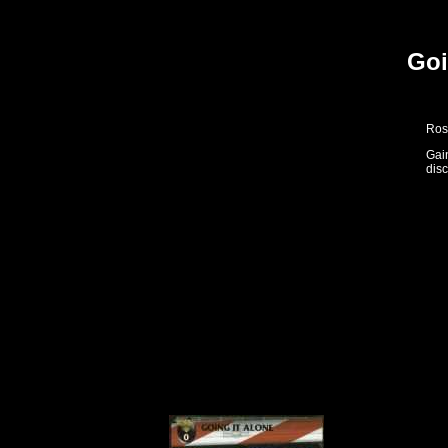
Goi
Ros
Gai
disc