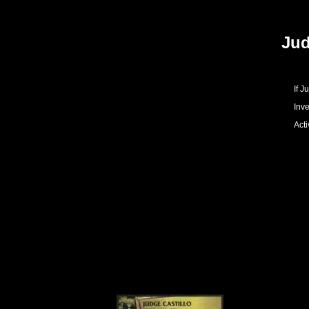
Jud
If J
Inv
Acti