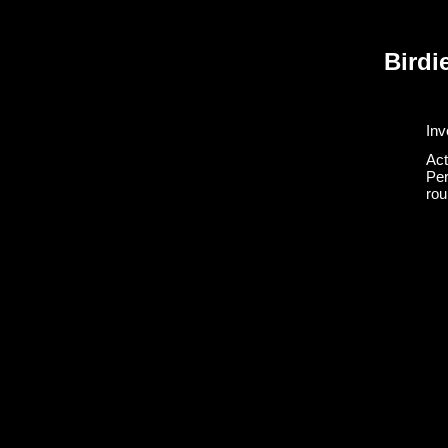
Birdi
Inv
Act
Per
rou